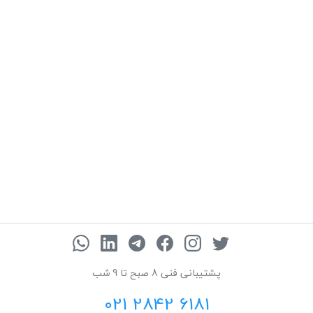
پشتیبانی فنی 8 صبح تا 9 شب
021 2842 6181