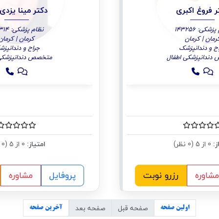
ر فروغ اکبری
دکتر مینا یزدی 
زشکی: 143256
نظام پزشکی: 166314
رمان | کرمان
کرمان | کرمان
ح و دندانپزشک
جراح و دندانپز
دندانپزشکی اطفال
متخصص دندانپزشکی 
ز:
0 از 5 (0 نظر)
امتیاز:
0 از 5 (0 نظر)
مشاوره
رزرو نوبت
پروفایل
مشاوره
صفحه قبل
صفحه بعد
اولین صفحه
آخرین صفحه