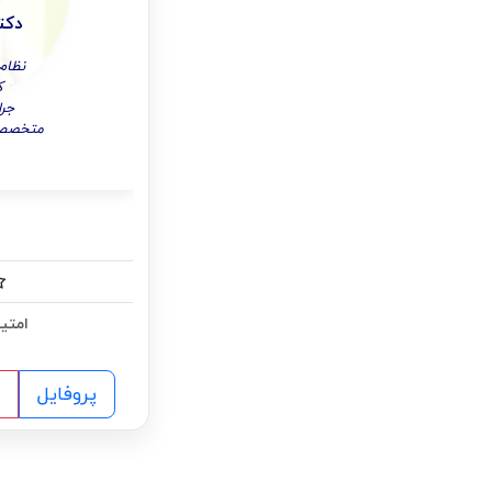
دکت
نظام پ
ک
جرا
متخصص 
امتیا
پروفایل