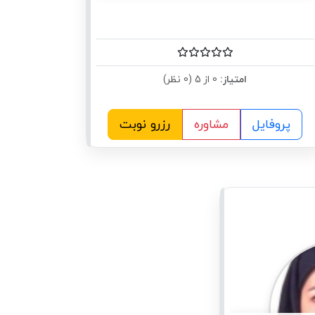
امتیاز:
0 از 5 (0 نظر)
پروفایل
مشاوره
رزرو نوبت