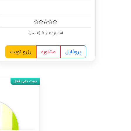
امتیاز:
0 از 5 (0 نظر)
پروفایل
مشاوره
رزرو نوبت