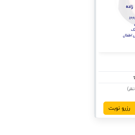
زاده
شک
اطفال
رزرو نوبت