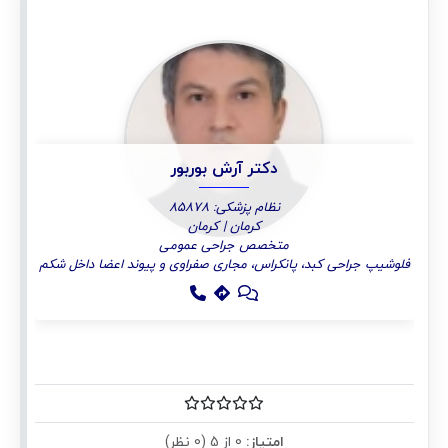
دکتر آرش بوربور
نظام پزشکی: 85878
کرمان | کرمان
متخصص جراحی عمومی
فلوشیپ جراحی کبد، پانکراس، مجاری صفراوی و پیوند اعضا داخل شکم
امتیاز:
0 از 5 (0 نظر)