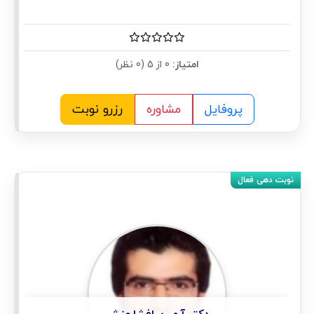
امتیاز:
0 از 5 (0 نظر)
پروفایل
مشاوره
رزرو نوبت