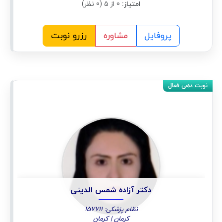
امتیاز:
0 از 5 (0 نظر)
پروفایل
مشاوره
رزرو نوبت
دکتر آزاده شمس الدینی
نظام پزشکی: 157711
کرمان | کرمان