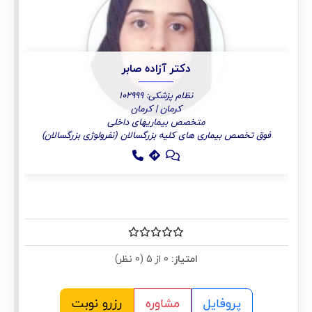
دکتر آ‌زاده صابر
نظام پزشکی: 102999
کرمان | کرمان
متخصص بیماریهای داخلی
فوق تخصص بیماری های کلیه بزرگسالان (نفرولوژی بزرگسالان)
امتیاز:
0 از 5 (0 نظر)
پروفایل
مشاوره
رزرو نوبت