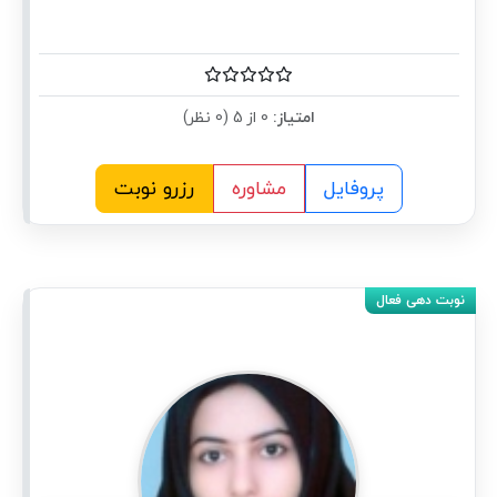
امتیاز:
0 از 5 (0 نظر)
پروفایل
مشاوره
رزرو نوبت