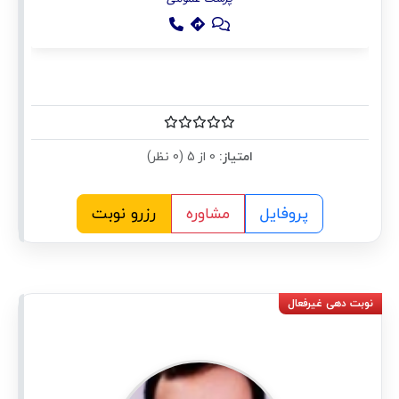
امتیاز:
0 از 5 (0 نظر)
پروفایل
مشاوره
رزرو نوبت