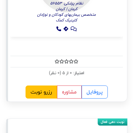
نظام پزشکی: 56553
کرمان | کرمان
متخصص بیماریهای کودکان و نوزادان
کلینیک کمک
امتیاز:
0 از 5 (0 نظر)
پروفایل
مشاوره
رزرو نوبت