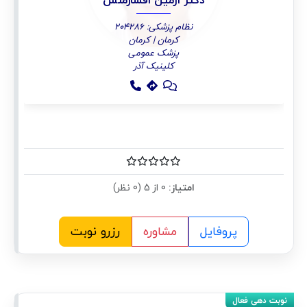
دکتر آرمین افشارمنش
نظام پزشکی: 204286
کرمان | کرمان
پزشک عمومی
کلینیک آذر
امتیاز:
0 از 5 (0 نظر)
پروفایل
مشاوره
رزرو نوبت