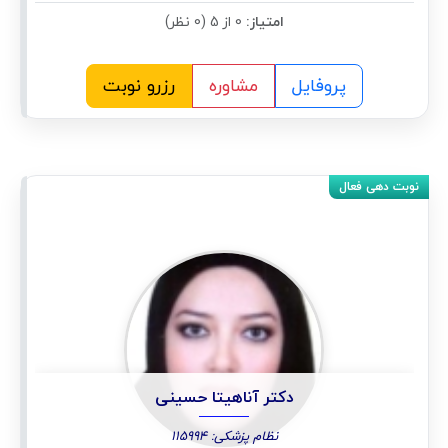
امتیاز:
0 از 5 (0 نظر)
پروفایل
مشاوره
رزرو نوبت
دکتر آناهیتا حسینی
نظام پزشکی: 115994