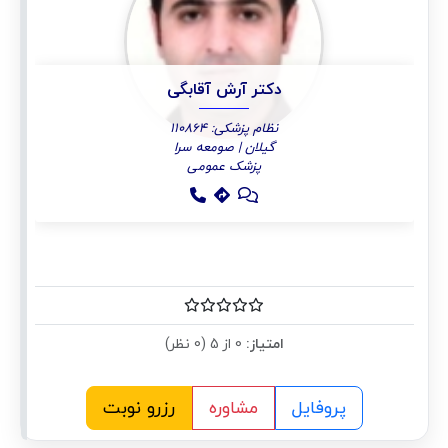
دکتر آرش آقابگی
نظام پزشکی: 110864
گیلان | صومعه سرا
پزشک عمومی
امتیاز:
0 از 5 (0 نظر)
پروفایل
مشاوره
رزرو نوبت