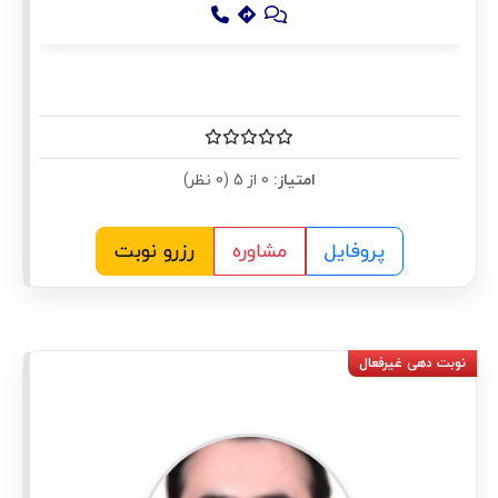
امتیاز:
0 از 5 (0 نظر)
پروفایل
مشاوره
رزرو نوبت