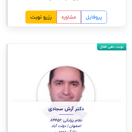
پروفایل
مشاوره
رزرو نوبت
دکتر آرش سجادی
نظام پزشکی: 84452
اصفهان | دولت آباد
پزشک عمومی