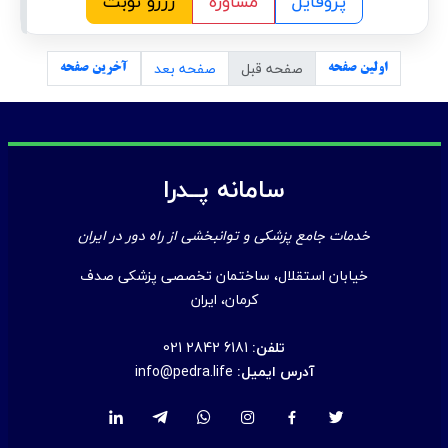
پروفایل
مشاوره
رزرو نوبت
صفحه قبل
صفحه بعد
اولین صفحه
آخرین صفحه
سامانه پــدرا
خدمات جامع پزشکی و توانبخشی از راه دور در ایران
خیابان استقلال، ساختمان تخصصی پزشکی صدف
کرمان، ایران
تلفن:
021 2842 6181
آدرس ایمیل:
info@pedra.life