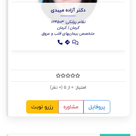
دکتر آزاده میبدی
نظام پزشکی: 124503
کرمان | کرمان
متخصص بیماریهای قلب و عروق
امتیاز:
0 از 5 (0 نظر)
پروفایل
مشاوره
رزرو نوبت