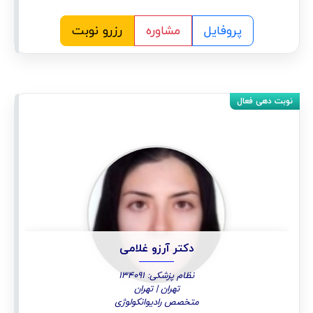
پروفایل
مشاوره
رزرو نوبت
دکتر آرزو غلامی
نظام پزشکی: 134091
تهران | تهران
متخصص رادیوانکولوژی