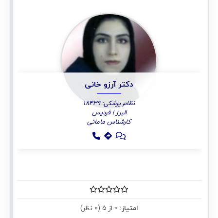
دکتر آرزو خانی
نظام پزشکی: 18439
البرز | فردیس
کارشناس مامائی
امتیاز:
0 از 5 (0 نظر)