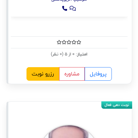
امتیاز:
0 از 5 (0 نظر)
پروفایل
مشاوره
رزرو نوبت