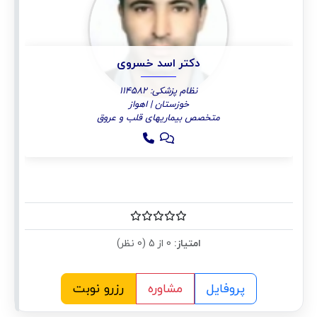
دکتر اسد خسروی
نظام پزشکی: 114582
خوزستان | اهواز
متخصص بیماریهای قلب و عروق
امتیاز:
0 از 5 (0 نظر)
پروفایل
مشاوره
رزرو نوبت