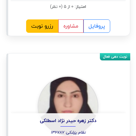
امتیاز:
0 از 5 (0 نظر)
پروفایل
مشاوره
رزرو نوبت
دکتر زهره حیدر نژاد اسطلکی
نظام پزشکی: 136787