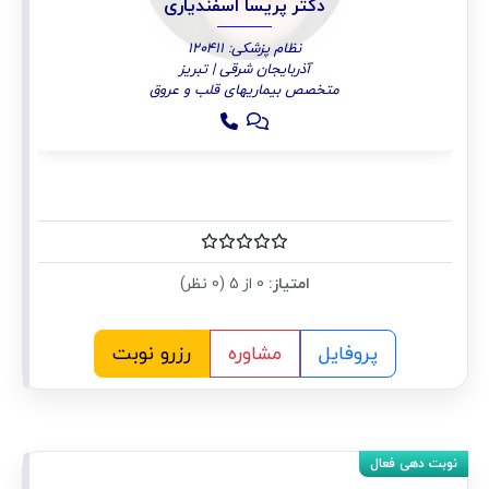
دکتر پریسا اسفندیاری
نظام پزشکی: 120411
آذربایجان شرقی | تبریز
متخصص بیماریهای قلب و عروق
امتیاز:
0 از 5 (0 نظر)
پروفایل
مشاوره
رزرو نوبت