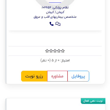
نظام پزشکی: 106656
کرمان | کرمان
متخصص بیماریهای قلب و عروق
امتیاز:
0 از 5 (0 نظر)
پروفایل
مشاوره
رزرو نوبت