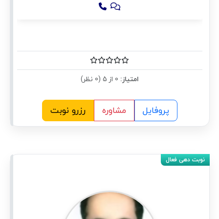
امتیاز:
0 از 5 (0 نظر)
پروفایل
مشاوره
رزرو نوبت