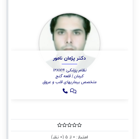
دکتر پژمان نامور
نظام پزشکی: 128719
کرمان | قلعه گنج
متخصص بیماریهای قلب و عروق
امتیاز:
0 از 5 (0 نظر)