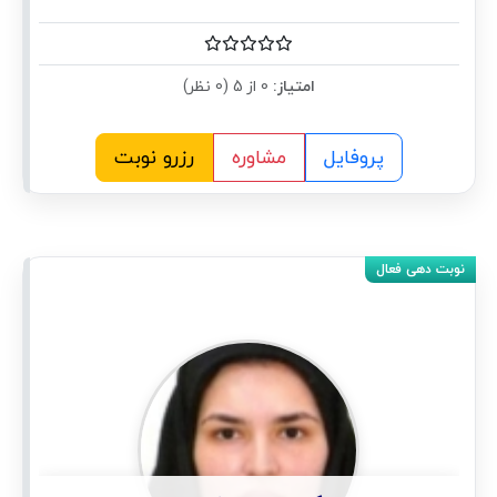
امتیاز:
0 از 5 (0 نظر)
پروفایل
مشاوره
رزرو نوبت