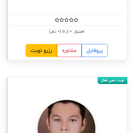
امتیاز:
0 از 5 (0 نظر)
پروفایل
مشاوره
رزرو نوبت