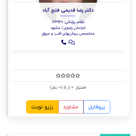
دکتر رضا قدیمی فتح آباد
نظام پزشکی: 122920
خراسان رضوی | مشهد
متخصص بیماریهای قلب و عروق
امتیاز:
0 از 5 (0 نظر)
پروفایل
مشاوره
رزرو نوبت