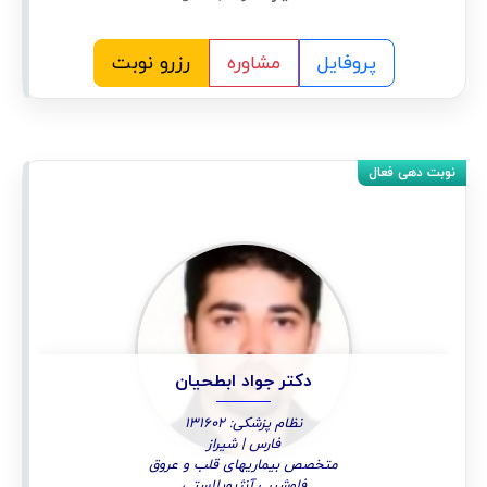
پروفایل
مشاوره
رزرو نوبت
دکتر جواد ابطحیان
نظام پزشکی: 131602
فارس | شیراز
متخصص بیماریهای قلب و عروق
فلوشیپ آنژیوپلاستی