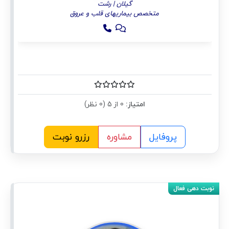
گیلان | رشت
متخصص بیماریهای قلب و عروق
امتیاز:
0 از 5 (0 نظر)
پروفایل
مشاوره
رزرو نوبت