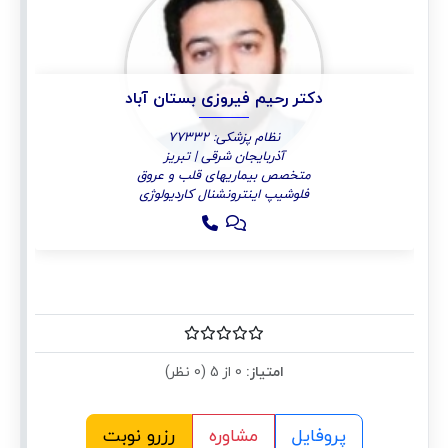
دکتر رحیم فیروزی بستان آباد
نظام پزشکی: 77332
آذربایجان شرقی | تبریز
متخصص بیماریهای قلب و عروق
فلوشیپ اینترونشنال کاردیولوژی
امتیاز:
0 از 5 (0 نظر)
پروفایل
مشاوره
رزرو نوبت