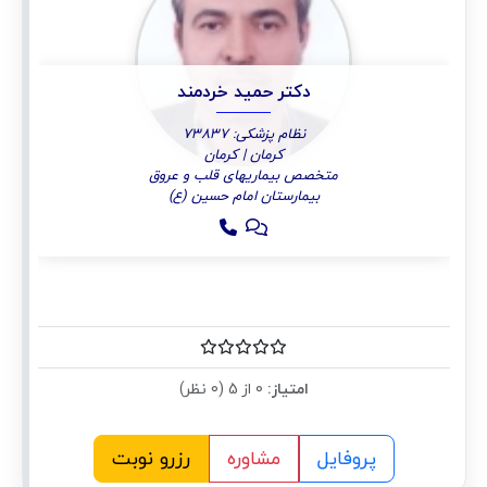
دکتر حمید خردمند
نظام پزشکی: 73837
کرمان | کرمان
متخصص بیماریهای قلب و عروق
بیمارستان امام حسین (ع)
امتیاز:
0 از 5 (0 نظر)
پروفایل
مشاوره
رزرو نوبت