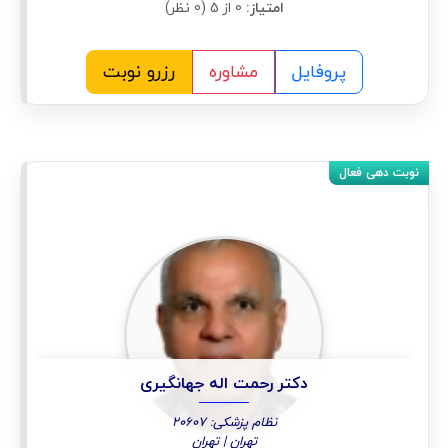
امتیاز:
0 از 5 (0 نظر)
پروفایل
مشاوره
رزرو نوبت
دکتر رحمت اله جهانگیری
نظام پزشکی: 20607
تهران | تهران