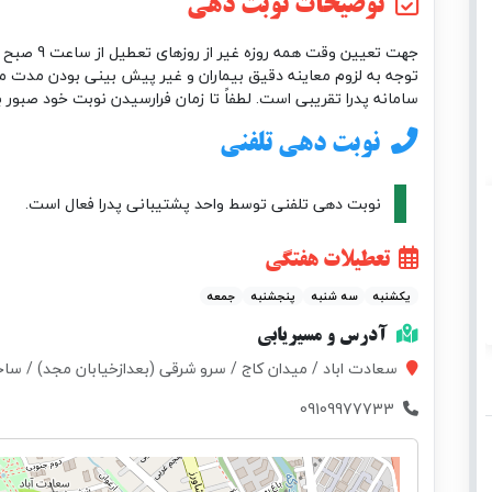
توضیحات نوبت دهی
توجه به لزوم معاینه دقیق بیماران و غیر پیش بینی بودن مدت مع
سامانه پدرا تقریبی است. لطفاً تا زمان فرارسیدن نوبت خود صبور ب
نوبت دهی تلفنی
نوبت دهی تلفنی توسط واحد پشتیبانی پدرا فعال است.
تعطیلات هفتگی
یکشنبه
سه شنبه
پنجشنبه
جمعه
آدرس و مسیریابی
سعادت اباد / میدان کاج / سرو شرقی (بعدازخیابان مجد) / ساختمان107 / بالای داروخانه مونا /
09109977733