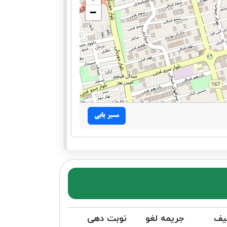
−
مسیر یابی
یف
جریمه لغو
نوبت دهی