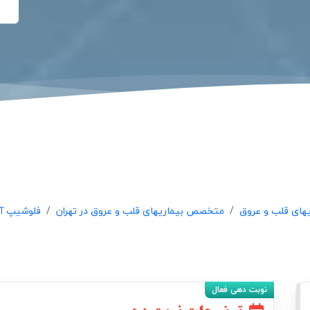
ای قلب و عروق
متخصص بیماریهای قلب و عروق در تهران
فلوشیپ آن