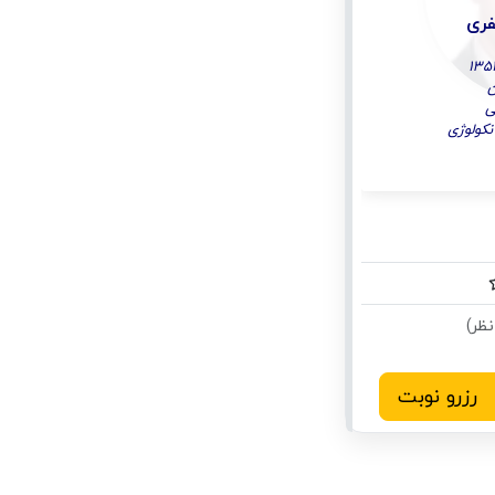
فری
ن
ی
کولوژی
رزرو نوبت