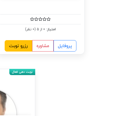
امتیاز:
0 از 5 (0 نظر)
پروفایل
مشاوره
رزرو نوبت