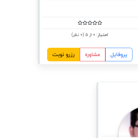
امتیاز:
0 از 5 (0 نظر)
پروفایل
مشاوره
رزرو نوبت