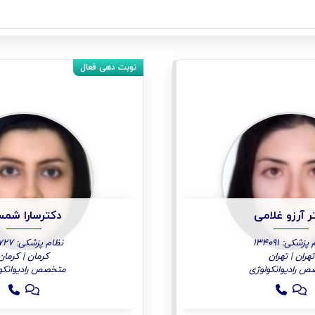
ر آرزو غلامی
دکترسارا شم
زشکی: 134091
نظام پزشکی: 146727
تهران | تهران
کرمان | کرمان
 رادیوانکولوژی
متخصص رادیوانکو