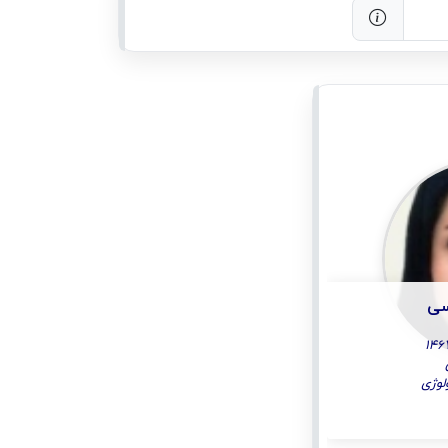
سی
لوژی