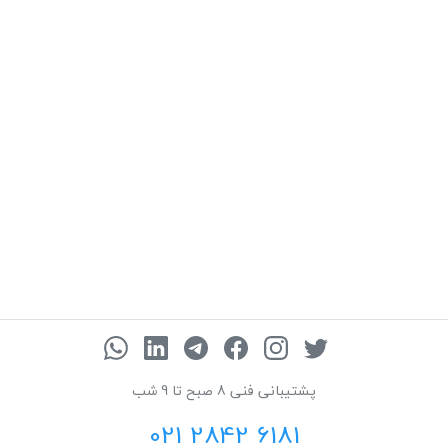
پشتیبانی فنی 8 صبح تا 9 شب
021 2842 6181