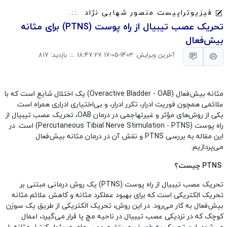
فیزیوتراپیست منصور شهابی نژاد
تحریک عصب تیبیال از راه پوست (PTNS) برای مثانه
بیش‌فعال
آخرین ویرایش: 1403-05-17 18:47:27 .::. بازدید: 817
مثانه بیش‌فعال (Overactive Bladder - OAB) یک اختلال شایع است که با
علائمی همچون فوریت ادرار، تکرر ادرار، و بی‌اختیاری ادراری همراه است.
یکی از روش‌های مؤثر و غیرتهاجمی در درمان OAB، تحریک عصب تیبیال از
راه پوست (Percutaneous Tibial Nerve Stimulation - PTNS) است. در
این مقاله به بررسی PTNS و نقش آن در درمان مثانه بیش‌فعال
می‌پردازیم.
PTNS چیست؟
تحریک عصب تیبیال از راه پوست (PTNS) یک روش درمانی مبتنی بر
تحریک الکتریکی است که برای بهبود عملکرد مثانه و کاهش علائم مثانه
بیش‌فعال به کار می‌رود. در این روش، تحریک الکتریکی از طریق یک سوزن
کوچک که در نزدیکی عصب تیبیال در ناحیه مچ پا قرار می‌گیرد، اعمال
می‌شود. این تحریک به طور غیرمستقیم عصب‌های مسئول کنترل مثانه را