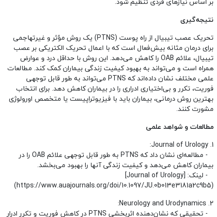
بر اساس نیازهای فردی تنظیم شود.
نتیجه‌گیری
تحریک عصب تیبیال از راه پوست (PTNS) یک روش مؤثر و غیرتهاجمی
برای درمان مثانه بیش‌فعال است که با اعمال تحریک الکتریکی بر عصب
تیبیال، علائم OAB را کاهش می‌دهد. این روش با حداقل درد و عوارض
همراه است و می‌تواند به بهبود کیفیت زندگی بیماران کمک کند. مطالعات
علمی مختلف نشان داده‌اند که PTNS می‌تواند به طور قابل توجهی
فوریت، تکرر و بی‌اختیاری ادراری را در بیماران کاهش دهد. برای انتخاب
بهترین روش درمانی، بیماران باید با فیزیوتراپیست یا متخصص اورولوژی
مشورت کنند.
مطالعات و شواهد علمی
1. Journal of Urology:
- مطالعه‌ای نشان داد که PTNS به طور قابل توجهی علائم OAB را در
بیماران کاهش می‌دهد و کیفیت زندگی آنها را بهبود می‌بخشد.
- لینک: [Journal of Urology]
(https://www.auajournals.org/doi/10.1097/JU.0b013e3181a2c9b5)
2. Neurology and Urodynamics:
- تحقیقی که نشان‌دهنده اثربخشی PTNS در کاهش فوریت و تکرر ادرار