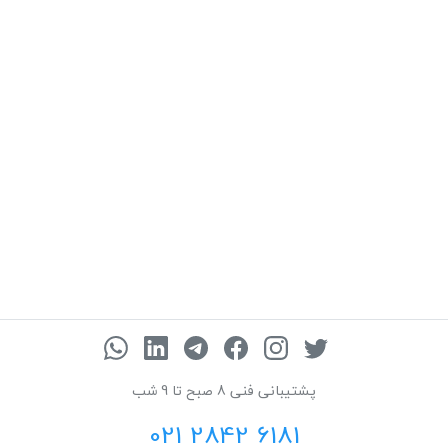
پشتیبانی فنی 8 صبح تا 9 شب
021 2842 6181