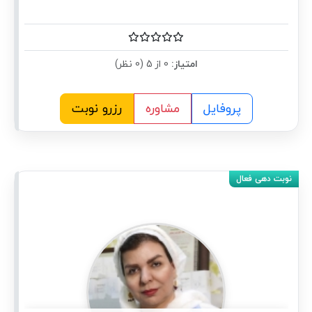
امتیاز:
0 از 5 (0 نظر)
پروفایل
مشاوره
رزرو نوبت