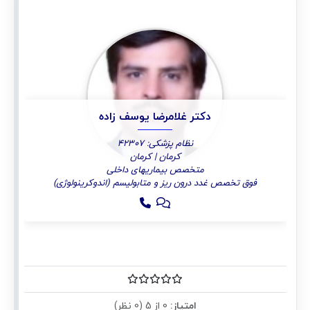
دکتر غلامرضا یوسف زاده
نظام پزشکی: 42307
کرمان | کرمان
متخصص بیماریهای داخلی
فوق تخصص غدد درون ریز و متابولیسم (اندوکرینولوژی)
امتیاز:
0 از 5 (0 نظر)