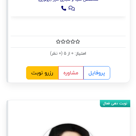
امتیاز:
0 از 5 (0 نظر)
پروفایل
مشاوره
رزرو نوبت