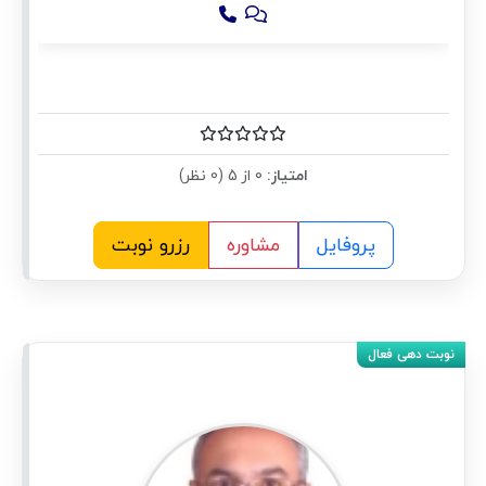
امتیاز:
0 از 5 (0 نظر)
پروفایل
مشاوره
رزرو نوبت