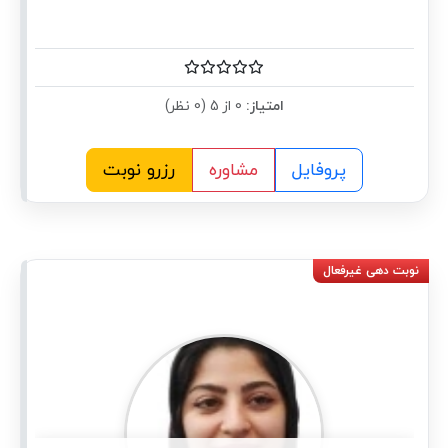
امتیاز:
0 از 5 (0 نظر)
پروفایل
مشاوره
رزرو نوبت