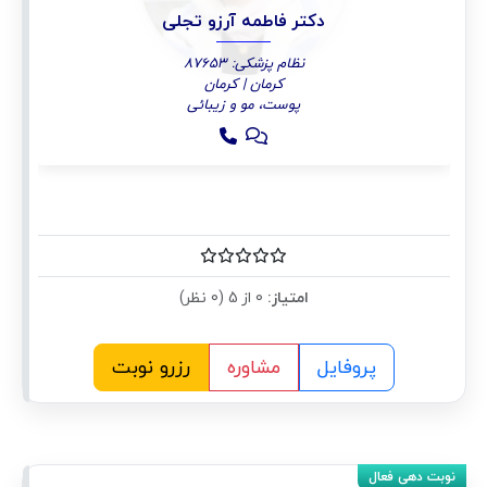
دکتر فاطمه آرزو تجلی
نظام پزشکی: 87653
کرمان | کرمان
پوست، مو و زیبائی
امتیاز:
0 از 5 (0 نظر)
پروفایل
مشاوره
رزرو نوبت