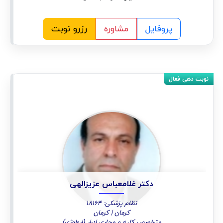
پروفایل
مشاوره
رزرو نوبت
دکتر غلامعباس عزیزالهی
نظام پزشکی: 18164
کرمان | کرمان
متخصص کلیه و مجاری ادرار (ارولوژی)