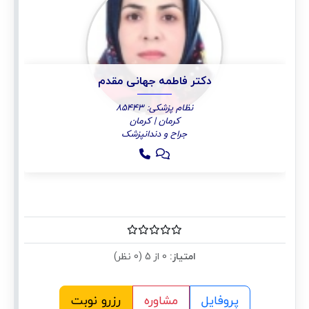
دکتر فاطمه جهانی مقدم
نظام پزشکی: 85443
کرمان | کرمان
جراح و دندانپزشک
امتیاز:
0 از 5 (0 نظر)
پروفایل
مشاوره
رزرو نوبت