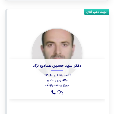
دکتر سید حسین عمادی نژاد
نظام پزشکی: 63190
مازندران | ساری
جراح و دندانپزشک