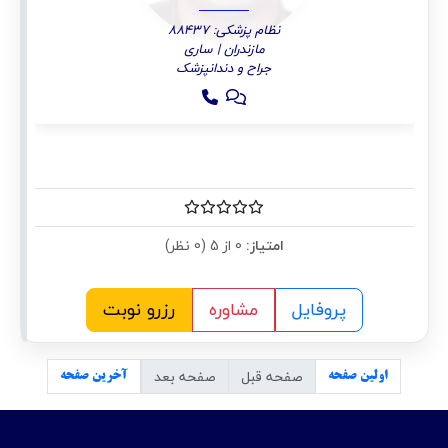
نظام پزشکی: 88437
مازندران | ساری
جراح و دندانپزشک
امتیاز:
0 از 5 (0 نظر)
پروفایل
مشاوره
رزرو نوبت
صفحه قبل
صفحه بعد
اولین صفحه
آخرین صفحه