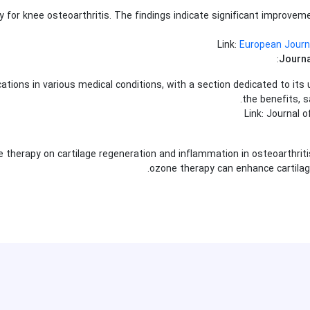
or knee osteoarthritis. The findings indicate significant improvemen
Link:
European Journ
:
Journa
ions in various medical conditions, with a section dedicated to its u
the benefits, s
Link:
Journal o
ne therapy on cartilage regeneration and inflammation in osteoarthrit
ozone therapy can enhance cartilag