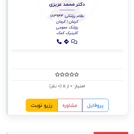
دکتر محمد عزیزی
نظام پزشکی: 183944
کرمان | کرمان
پزشک عمومی
کلینیک کمک
امتیاز:
0 از 5 (0 نظر)
پروفایل
مشاوره
رزرو نوبت