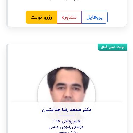
پروفایل
مشاوره
رزرو نوبت
دکتر محمد رضا هدایتیان
نظام پزشکی: 61811
خراسان رضوی | چناران
پزشک عمومی