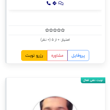
امتیاز:
0 از 5 (0 نظر)
پروفایل
مشاوره
رزرو نوبت