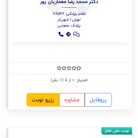
دکتر محمد رضا معماریان پور
نظام پزشکی: 78526
تهران | شهریار
پزشک عمومی
امتیاز:
0 از 5 (0 نظر)
پروفایل
مشاوره
رزرو نوبت