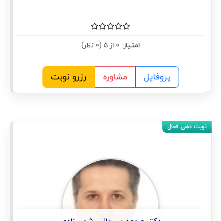
امتیاز:
0 از 5 (0 نظر)
پروفایل
مشاوره
رزرو نوبت