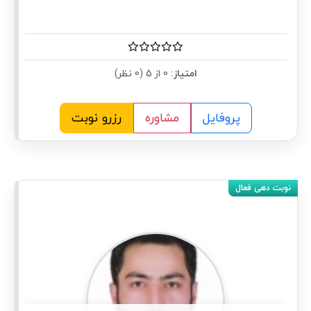
امتیاز:
0 از 5 (0 نظر)
پروفایل
مشاوره
رزرو نوبت