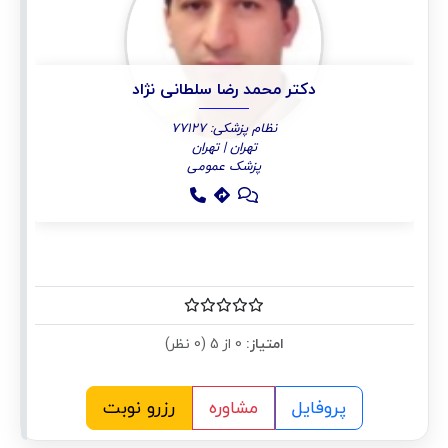
دکتر محمد رضا سلطانی نژاد
نظام پزشکی: 77127
تهران | تهران
پزشک عمومی
امتیاز:
0 از 5 (0 نظر)
پروفایل
مشاوره
رزرو نوبت