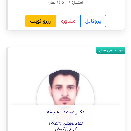
امتیاز:
0 از 5 (0 نظر)
پروفایل
مشاوره
رزرو نوبت
دکتر محمد سلاجقه
نظام پزشکی: 178536
کرمان | کرمان