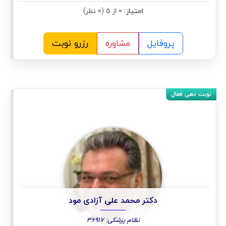
امتیاز:
0 از 5 (0 نظر)
پروفایل
مشاوره
رزرو نوبت
دکتر محمد علی آزادی مود
نظام پزشکی: 36917