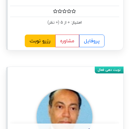
امتیاز:
0 از 5 (0 نظر)
پروفایل
مشاوره
رزرو نوبت