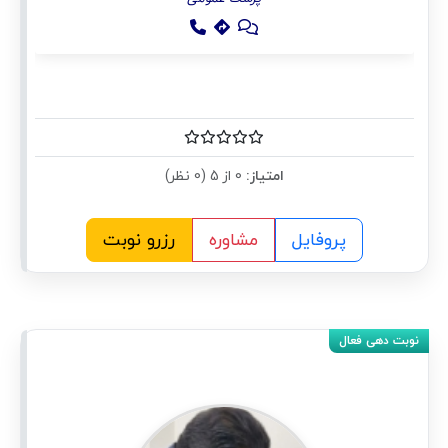
امتیاز:
0 از 5 (0 نظر)
پروفایل
مشاوره
رزرو نوبت