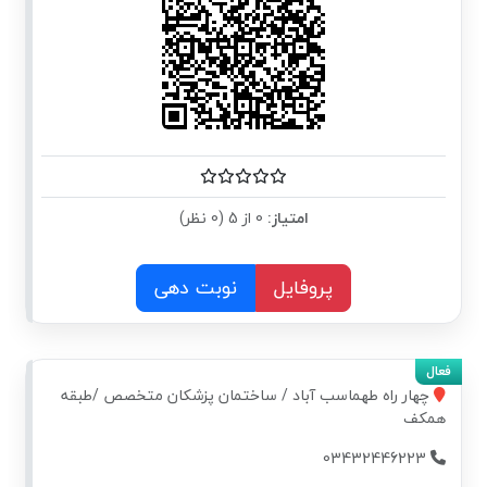
امتیاز:
0 از 5 (0 نظر)
پروفایل
نوبت دهی
چهار راه طهماسب آباد / ساختمان پزشکان متخصص /طبقه
همکف
03432446223