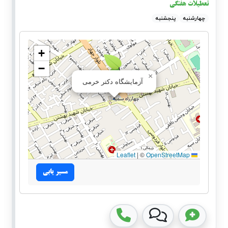
تعطیلات هفتگی
چهارشنبه
پنجشنبه
+
−
×
آزمایشگاه دکتر خرمی
|
©
OpenStreetMap
Leaflet
مسیر یابی