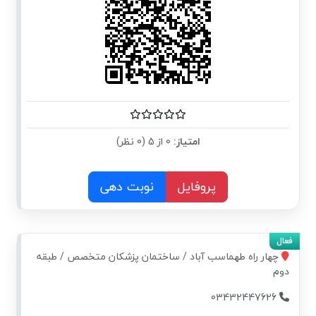
امتیاز:
0 از 5 (0 نظر)
پروفایل
نوبت دهی
چهار راه طهماسب آباد / ساختمان پزشکان متخصص / طبقه
دوم
03432447626