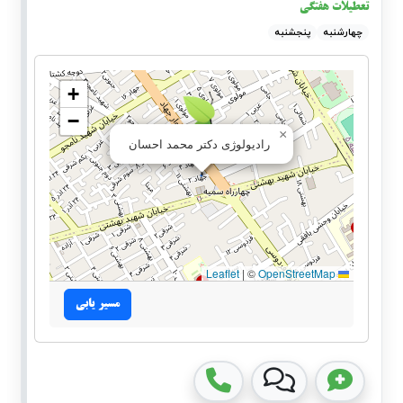
تعطیلات هفتگی
چهارشنبه
پنجشنبه
+
−
×
رادیولوژی دکتر محمد احسان
|
©
OpenStreetMap
Leaflet
مسیر یابی