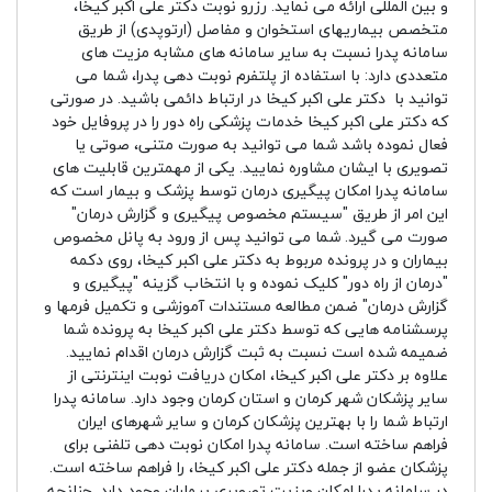
و بین المللی ارائه می نماید. رزرو نوبت دکتر علی اکبر کیخا،
متخصص بیماریهای استخوان و مفاصل (ارتوپدی) از طریق
سامانه پدرا نسبت به سایر سامانه های مشابه مزیت های
متعددی دارد: با استفاده از پلتفرم نوبت دهی پدرا، شما می
توانید با دکتر علی اکبر کیخا در ارتباط دائمی باشید. در صورتی
که دکتر علی اکبر کیخا خدمات پزشکی راه دور را در پروفایل خود
فعال نموده باشد شما می توانید به صورت متنی، صوتی یا
تصویری با ایشان مشاوره نمایید. یکی از مهمترین قابلیت های
سامانه پدرا امکان پیگیری درمان توسط پزشک و بیمار است که
این امر از طریق "سیستم مخصوص پیگیری و گزارش درمان"
صورت می گیرد. شما می توانید پس از ورود به پانل مخصوص
بیماران و در پرونده مربوط به دکتر علی اکبر کیخا، روی دکمه
"درمان از راه دور" کلیک نموده و با انتخاب گزینه "پیگیری و
گزارش درمان" ضمن مطالعه مستندات آموزشی و تکمیل فرمها و
پرسشنامه هایی که توسط دکتر علی اکبر کیخا به پرونده شما
ضمیمه شده است نسبت به ثبت گزارش درمان اقدام نمایید.
علاوه بر دکتر علی اکبر کیخا، امکان دریافت نوبت اینترنتی از
سایر پزشکان شهر کرمان و استان کرمان وجود دارد. سامانه پدرا
ارتباط شما را با بهترین پزشکان کرمان و سایر شهرهای ایران
فراهم ساخته است. سامانه پدرا امکان نوبت دهی تلفنی برای
پزشکان عضو از جمله دکتر علی اکبر کیخا، را فراهم ساخته است.
در سامانه پدرا امکان ویزیت تصویری بیماران وجود دارد. چنانچه