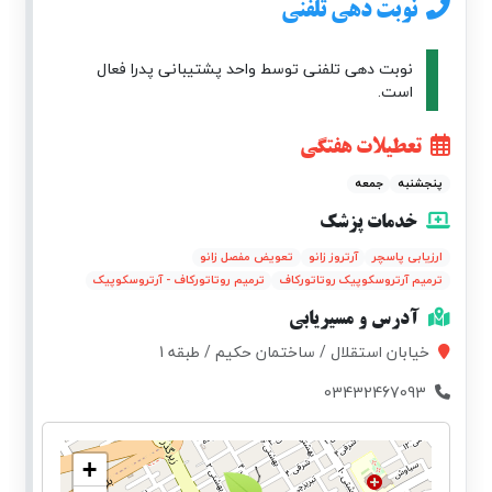
نوبت دهی تلفنی
نوبت دهی تلفنی توسط واحد پشتیبانی پدرا فعال
است.
تعطیلات هفتگی
پنجشنبه
جمعه
خدمات پزشک
ارزیابی پاسچر
آرتروز زانو
تعویض مفصل زانو
ترمیم آرتروسکوپیک روتاتورکاف
ترمیم روتاتورکاف - آرتروسکوپیک
آدرس و مسیریابی
خیابان استقلال / ساختمان حکیم / طبقه 1
03432467093
+