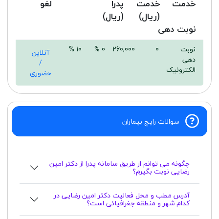
خدمت
خدمت
پدرا
لغو
(ریال)
(ریال)
نوبت دهی
نوبت
0
260,000
0 %
10 %
آنلاین
دهی
/
الکترونیک
حضوری
سوالات رایج بیماران
چگونه می توانم از طریق سامانه پدرا از دکتر امین
رضایی نوبت بگیرم؟
آدرس مطب و محل فعالیت دکتر امین رضایی در
کدام شهر و منطقه جغرافیائی است؟