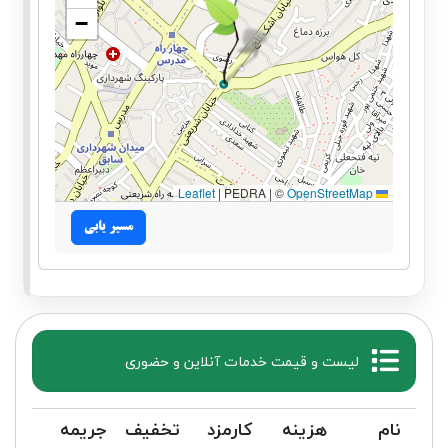
−
|
PEDRA | ©
OpenStreetMap
Leaflet
مسیر یابی
لیست و قیمت خدمات آنلاین و حضوری
نام
هزینه
کارمزد
تخفیف
جریمه