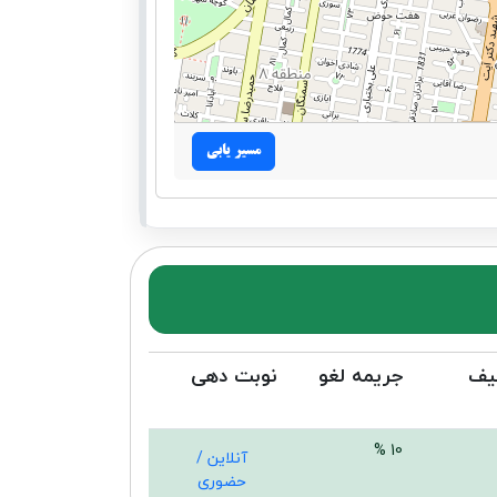
مسیر یابی
یف
جریمه لغو
نوبت دهی
10 %
آنلاین /
حضوری