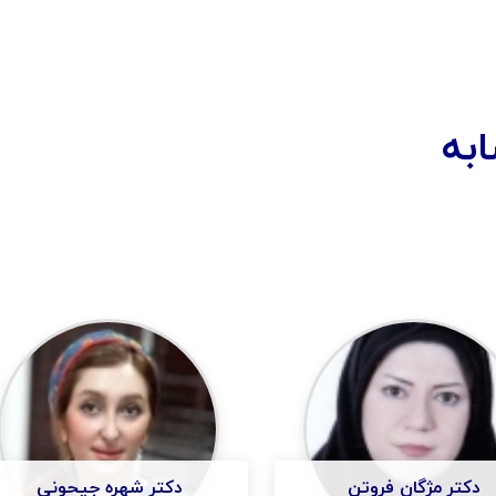
به
دکتر مژگان فروتن
دکتر شهره جیحونی