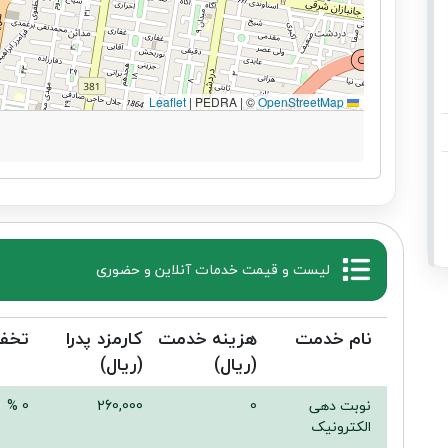
|
PEDRA | ©
OpenStreetMap
Leaflet
لیست و قیمت خدمات آنلاین و حضوری
نام خدمت
هزینه خدمت
کارمزد پدرا
تخف
(ریال)
(ریال)
نوبت دهی
0
260,000
0 %
الکترونیک