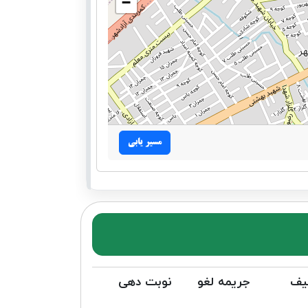
−
مسیر یابی
یف
جریمه لغو
نوبت دهی