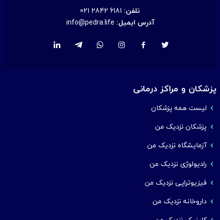
تلفن:
021 2842 6181
آدرس ایمیل:
info@pedra.life
پزشکان و مراکز درمانی
لیست همه پزشکان
پزشکان نزدیک من
آزمایشگاه نزدیک من
رادیولوژی نزدیک من
فیزیوتراپی نزدیک من
داروخانه نزدیک من
کلینیک نزدیک من