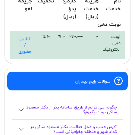
نام
هزینه
کارمزد
تخفیف
جریمه
خدمت
خدمت
پدرا
لغو
(ریال)
(ریال)
نوبت دهی
نوبت
0
260,000
0 %
10 %
آنلاین
دهی
/
الکترونیک
حضوری
سوالات رایج بیماران
چگونه می توانم از طریق سامانه پدرا از دکتر مسعود
ساکی نوبت بگیرم؟
آدرس مطب و محل فعالیت دکتر مسعود ساکی در
کدام شهر و منطقه جغرافیائی است؟