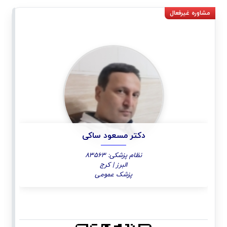
دکتر مسعود ساکی
نظام پزشکی: 83563
البرز | کرج
پزشک عمومی