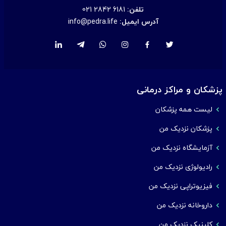
تلفن:
021 2842 6181
آدرس ایمیل:
info@pedra.life
پزشکان و مراکز درمانی
لیست همه پزشکان
پزشکان نزدیک من
آزمایشگاه نزدیک من
رادیولوژی نزدیک من
فیزیوتراپی نزدیک من
داروخانه نزدیک من
کلینیک نزدیک من