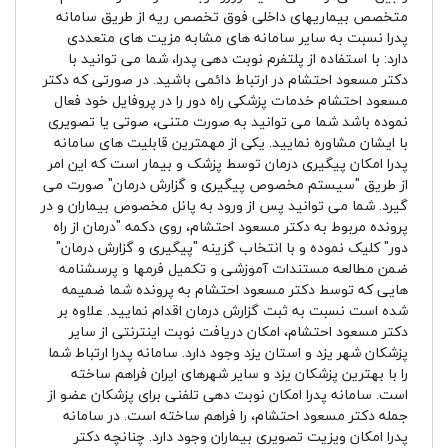
متخصص بیماریهای داخلی فوق تخصص ریه از طریق سامانه
پدرا نسبت به سایر سامانه های مشابه مزیت های متعددی
دارد: با استفاده از پلتفرم نوبت دهی پدرا، شما می توانید با
دکتر مسعود احتشام در ارتباط دائمی باشید. در صورتی که دکتر
مسعود احتشام خدمات پزشکی راه دور را در پروفایل خود فعال
نموده باشد شما می توانید به صورت متنی، صوتی یا تصویری
با ایشان مشاوره نمایید. یکی از مهمترین قابلیت های سامانه
پدرا امکان پیگیری درمان توسط پزشک و بیمار است که این امر
از طریق "سیستم مخصوص پیگیری و گزارش درمان" صورت می
گیرد. شما می توانید پس از ورود به پانل مخصوص بیماران و در
پرونده مربوط به دکتر مسعود احتشام، روی دکمه "درمان از راه
دور" کلیک نموده و با انتخاب گزینه "پیگیری و گزارش درمان"
ضمن مطالعه مستندات آموزشی و تکمیل فرمها و پرسشنامه
هایی که توسط دکتر مسعود احتشام به پرونده شما ضمیمه
شده است نسبت به ثبت گزارش درمان اقدام نمایید. علاوه بر
دکتر مسعود احتشام، امکان دریافت نوبت اینترنتی از سایر
پزشکان شهر یزد و استان یزد وجود دارد. سامانه پدرا ارتباط شما
را با بهترین پزشکان یزد و سایر شهرهای ایران فراهم ساخته
است. سامانه پدرا امکان نوبت دهی تلفنی برای پزشکان عضو از
جمله دکتر مسعود احتشام، را فراهم ساخته است. در سامانه
پدرا امکان ویزیت تصویری بیماران وجود دارد. چنانچه دکتر