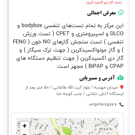
تست گاز دی اکسید کربن
معرفی اجمالی
این مرکز به تمام تست‌های تنفسی bodybox و
DLCO و اسپیرومتری و CPET ( تست ورزش
تنفسی ) تست سنجش گازهای NO خون ( FENO
) و گاز مونواکسیدکربن ( جهت ترک سیگار ) و
گاز دی اکسیدکربن ( جهت تنظیم دستگاه های
CPAP و BiPAP ) مجهز است.
آدرس و مسیریابی
میدان مهدیه / بلوار آیت الله طالقانی / ۵۰ متر بعد از
ایستگاه آتش نشانی / جنب کوچه حنا
03536275627
+
−