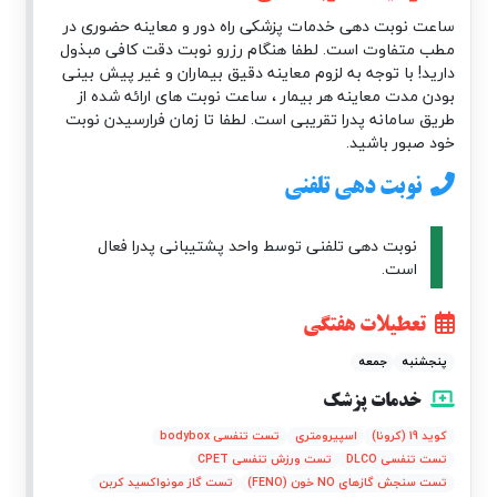
ساعت نوبت دهی خدمات پزشکی راه دور و معاینه حضوری در
مطب متفاوت است. لطفا هنگام رزرو نوبت دقت کافی مبذول
دارید! با توجه به لزوم معاینه دقیق بیماران و غیر پیش بینی
بودن مدت معاینه هر بیمار ، ساعت نوبت های ارائه شده از
طریق سامانه پدرا تقریبی است. لطفا تا زمان فرارسیدن نوبت
خود صبور باشید.
نوبت دهی تلفنی
نوبت دهی تلفنی توسط واحد پشتیبانی پدرا فعال
است.
تعطیلات هفتگی
پنجشنبه
جمعه
خدمات پزشک
کوید 19 (کرونا)
اسپیرومتری
تست‌ تنفسی bodybox
تست تنفسی DLCO
تست ورزش تنفسی CPET
تست سنجش گازهای NO خون (FENO)
تست گاز مونواکسید کربن