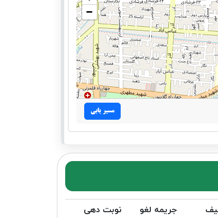
−
مسیر یابی
یف
جریمه لغو
نوبت دهی