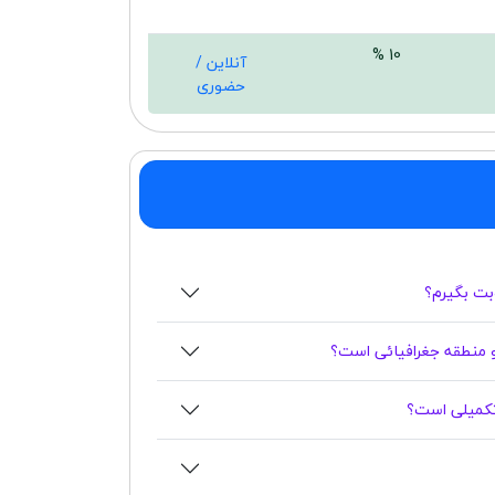
10 %
آنلاین /
حضوری
بت بگیرم؟
 منطقه جغرافیائی است؟
 تکمیلی است؟