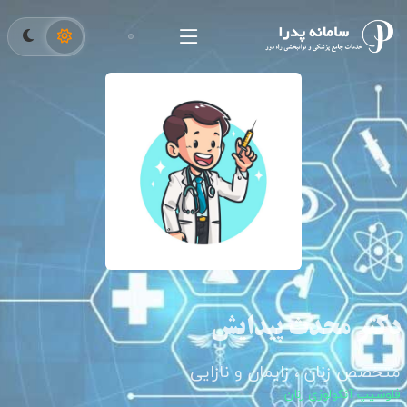
دکتر محدث پیدایش
متخصص زنان ، زایمان و نازایی
فلوشیپ آنکولوژی زنان