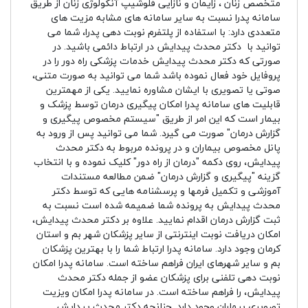
متخصص زنان ، زایمان و نازایی فلوشیپ آنکولوژی زنان از طریق
سامانه پدرا نسبت به سایر سامانه های مشابه مزیت های
متعددی دارد: با استفاده از پلتفرم نوبت دهی پدرا، شما می
توانید با دکتر محدث پیدایش در ارتباط دائمی باشید. در
صورتی که دکتر محدث پیدایش خدمات پزشکی راه دور را در
پروفایل خود فعال نموده باشد شما می توانید به صورت متنی،
صوتی یا تصویری با ایشان مشاوره نمایید. یکی از مهمترین
قابلیت های سامانه پدرا امکان پیگیری درمان توسط پزشک و
بیمار است که این امر از طریق "سیستم مخصوص پیگیری و
گزارش درمان" صورت می گیرد. شما می توانید پس از ورود به
پانل مخصوص بیماران و در پرونده مربوط به دکتر محدث
پیدایش، روی دکمه "درمان از راه دور" کلیک نموده و با انتخاب
گزینه "پیگیری و گزارش درمان" ضمن مطالعه مستندات
آموزشی و تکمیل فرمها و پرسشنامه هایی که توسط دکتر
محدث پیدایش به پرونده شما ضمیمه شده است نسبت به
ثبت گزارش درمان اقدام نمایید. علاوه بر دکتر محدث پیدایش،
امکان دریافت نوبت اینترنتی از سایر پزشکان شهر بم و استان
کرمان وجود دارد. سامانه پدرا ارتباط شما را با بهترین پزشکان
بم و سایر شهرهای ایران فراهم ساخته است. سامانه پدرا امکان
نوبت دهی تلفنی برای پزشکان عضو از جمله دکتر محدث
پیدایش، را فراهم ساخته است. در سامانه پدرا امکان ویزیت
تصویری بیماران وجود دارد. چنانچه دکتر محدث پیدایش