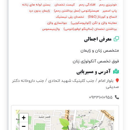
خونریزی رحم
افتادگی رحم
کیست تخمدان
بستن لوله های زنانه
پاپ اسمیر
هیسترکتومی (عمل برداشتن رحم)
زایمان بدون درد
اتساع و کورتاژ (D&C)
تخمدان پلی تیستیک
معاینه واژن و لگن (کولپوسکوپی)
جوانسازی واژن
برداشتن تخمدان (سالپنگو اوفورکتومی)
واژینیسموس
معرفی اجمالی
متخصص زنان و زایمان
فوق تخصص آنکولوژی زنان
آدرس و مسیریابی
بلوار امام / جنب کلینیک شهید اتحادی / جنب داروخانه دکتر
صدیقی
09331010955
+
−