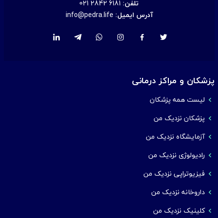
تلفن:
021 2842 6181
آدرس ایمیل:
info@pedra.life
پزشکان و مراکز درمانی
لیست همه پزشکان
پزشکان نزدیک من
آزمایشگاه نزدیک من
رادیولوژی نزدیک من
فیزیوتراپی نزدیک من
داروخانه نزدیک من
کلینیک نزدیک من