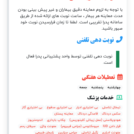
با توجه به لزوم معاینه دقیق بیماران و غیر پیش بینی بودن
مدت معاینه هر بیمار ، ساعت نوبت های ارائه شده از طریق
سامانه پدرا تقریبی است. لطفا تا زمان فرارسیدن نوبت خود
صبور باشید.
نوبت دهی تلفنی
نوبت دهی تلفنی توسط واحد پشتیبانی پدرا فعال
است.
تعطیلات هفتگی
چهارشنبه
پنجشنبه
جمعه
خدمات پزشک
تبخال تناسلی
بی اختیاری ادرار
بی اختیاری مدفوع
بی اختیاری گاز
سکس دردناک
قاعدگی دردناک
معاینه پستان
هودوپلاستی (عمل زیبائی کلیتوریس)
چکاپ بارداری
اندومتریوز
قرار دادن IUD
میومکتومی (جراحی فیبروم)
عفونت واژن
سرطان رحم
عفونت ادراری
زگیل تناسلی
جراحی سزارین
زایمان طبیعی