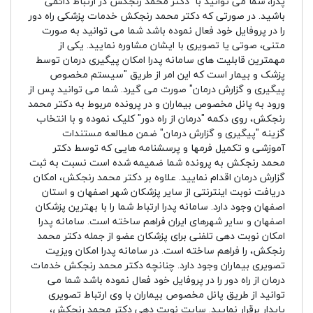
پدرا، شما می توانید با دکتر محمد رنجکش در ارتباط دائمی
باشید. در صورتی که دکتر محمد رنجکش خدمات پزشکی راه دور
را در پروفایل خود فعال نموده باشد شما می توانید به صورت
متنی، صوتی یا تصویری با ایشان مشاوره نمایید. یکی از
مهمترین قابلیت های سامانه پدرا امکان پیگیری درمان توسط
پزشک و بیمار است که این امر از طریق "سیستم مخصوص
پیگیری و گزارش درمان" صورت می گیرد. شما می توانید پس از
ورود به پانل مخصوص بیماران و در پرونده مربوط به دکتر محمد
رنجکش، روی دکمه "درمان از راه دور" کلیک نموده و با انتخاب
گزینه "پیگیری و گزارش درمان" ضمن مطالعه مستندات
آموزشی و تکمیل فرمها و پرسشنامه هایی که توسط دکتر
محمد رنجکش به پرونده شما ضمیمه شده است نسبت به ثبت
گزارش درمان اقدام نمایید. علاوه بر دکتر محمد رنجکش، امکان
دریافت نوبت اینترنتی از سایر پزشکان شهر اصفهان و استان
اصفهان وجود دارد. سامانه پدرا ارتباط شما را با بهترین پزشکان
اصفهان و سایر شهرهای ایران فراهم ساخته است. سامانه پدرا
امکان نوبت دهی تلفنی برای پزشکان عضو از جمله دکتر محمد
رنجکش، را فراهم ساخته است. در سامانه پدرا امکان ویزیت
تصویری بیماران وجود دارد. چنانچه دکتر محمد رنجکش خدمات
درمان از راه دور را در پروفایل خود فعال نموده باشد شما می
توانید از طریق پانل مخصوص بیماران با وی ارتباط تصویری
پایدار برقرار نمایید. سایت نوبت دهی دکتر محمد رنجکش،