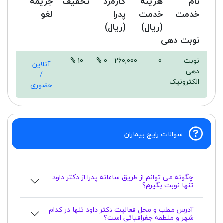
نام
هزینه
کارمزد
تخفیف
جریمه
خدمت
خدمت
پدرا
لغو
(ریال)
(ریال)
نوبت دهی
نوبت
0
260,000
0 %
10 %
آنلاین
دهی
/
الکترونیک
حضوری
سوالات رایج بیماران
چگونه می توانم از طریق سامانه پدرا از دکتر داود
تنها نوبت بگیرم؟
آدرس مطب و محل فعالیت دکتر داود تنها در کدام
شهر و منطقه جغرافیائی است؟