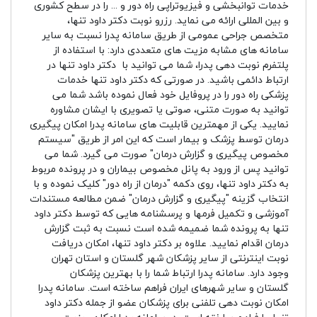
خدمات توانبخشی و فیزیوتراپی راه دور و ... را در سطح کشوری
و بین المللی ارائه می نماید. رزرو نوبت دکتر داود تنها،
متخصص جراحی عمومی از طریق سامانه پدرا نسبت به سایر
سامانه های مشابه مزیت های متعددی دارد: با استفاده از
پلتفرم نوبت دهی پدرا، شما می توانید با دکتر داود تنها در
ارتباط دائمی باشید. در صورتی که دکتر داود تنها خدمات
پزشکی راه دور را در پروفایل خود فعال نموده باشد شما می
توانید به صورت متنی، صوتی یا تصویری با ایشان مشاوره
نمایید. یکی از مهمترین قابلیت های سامانه پدرا امکان پیگیری
درمان توسط پزشک و بیمار است که این امر از طریق "سیستم
مخصوص پیگیری و گزارش درمان" صورت می گیرد. شما می
توانید پس از ورود به پانل مخصوص بیماران و در پرونده مربوط
به دکتر داود تنها، روی دکمه "درمان از راه دور" کلیک نموده و با
انتخاب گزینه "پیگیری و گزارش درمان" ضمن مطالعه مستندات
آموزشی و تکمیل فرمها و پرسشنامه هایی که توسط دکتر داود
تنها به پرونده شما ضمیمه شده است نسبت به ثبت گزارش
درمان اقدام نمایید. علاوه بر دکتر داود تنها، امکان دریافت
نوبت اینترنتی از سایر پزشکان شهر گلستان و استان تهران
وجود دارد. سامانه پدرا ارتباط شما را با بهترین پزشکان
گلستان و سایر شهرهای ایران فراهم ساخته است. سامانه پدرا
امکان نوبت دهی تلفنی برای پزشکان عضو از جمله دکتر داود