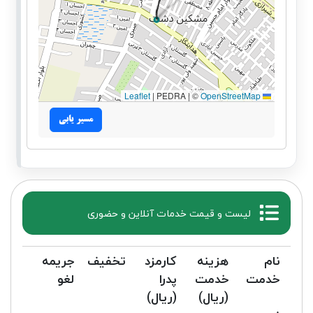
|
PEDRA | ©
OpenStreetMap
Leaflet
مسیر یابی
لیست و قیمت خدمات آنلاین و حضوری
نام
هزینه
کارمزد
تخفیف
جریمه
خدمت
خدمت
پدرا
لغو
(ریال)
(ریال)