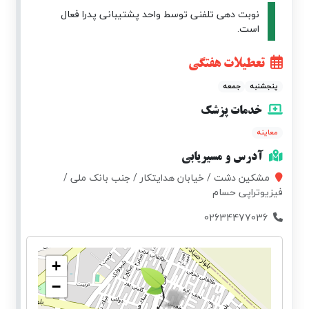
نوبت دهی تلفنی توسط واحد پشتیبانی پدرا فعال
است.
تعطیلات هفتگی
پنجشنبه
جمعه
خدمات پزشک
معاینه
آدرس و مسیریابی
مشکین دشت / خیابان هدایتکار / جنب بانک ملی /
فیزیوتراپی حسام
02634477036
+
−