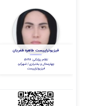
فیزیوتراپیست طاهره ظفریان
نظام پزشکی: 5898
چهارمحال و بختیاری | شهرکرد
فیزیوتراپیست