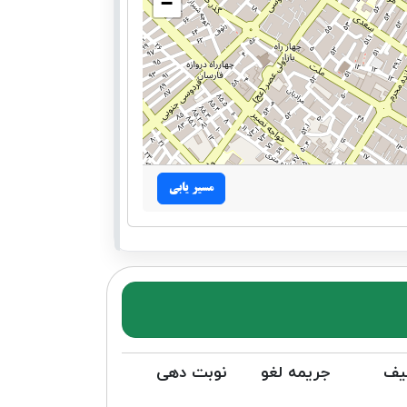
−
مسیر یابی
یف
جریمه لغو
نوبت دهی