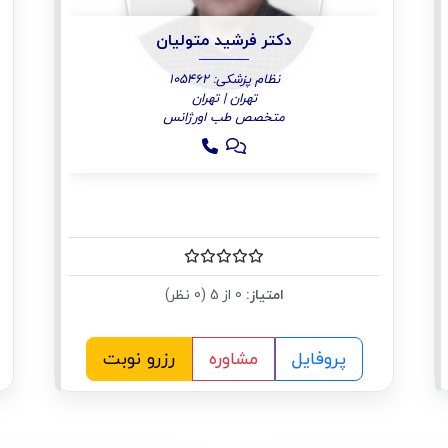
دکتر فرشید متولیان
نظام پزشکی: 105462
تهران | تهران
متخصص طب اورژانس
امتیاز:
0 از 5 (0 نظر)
پروفایل
مشاوره
رزرو نوبت