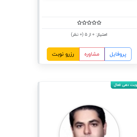
امتیاز:
0 از 5 (0 نظر)
پروفایل
مشاوره
رزرو نوبت