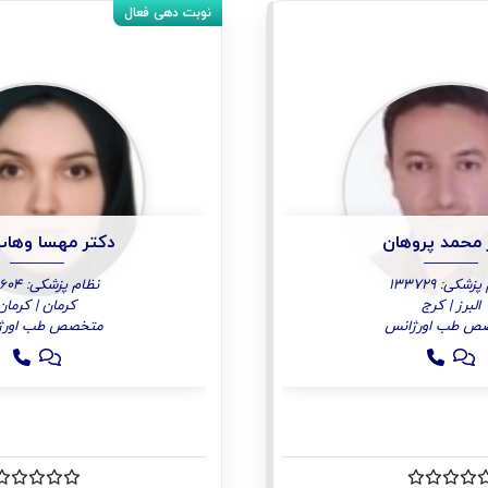
 محمد پروهان
دکتر مهسا وهاب
زشکی: 133729
نظام پزشکی: 133604
البرز | کرج
کرمان | کرمان
ص طب اورژانس
متخصص طب اورژ