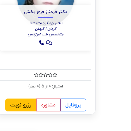
دکتر فرحناز فرح بخش
نظام پزشکی: 103730
کرمان | کرمان
متخصص طب اورژانس
امتیاز:
0 از 5 (0 نظر)
پروفایل
مشاوره
رزرو نوبت