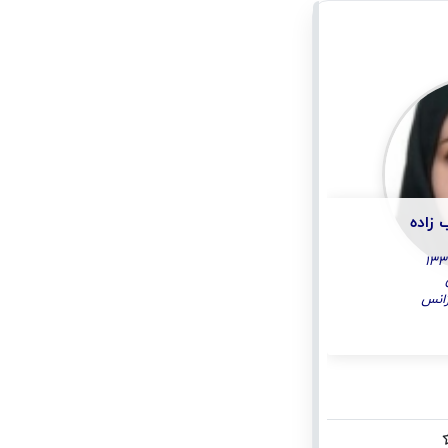
 زاده
انس