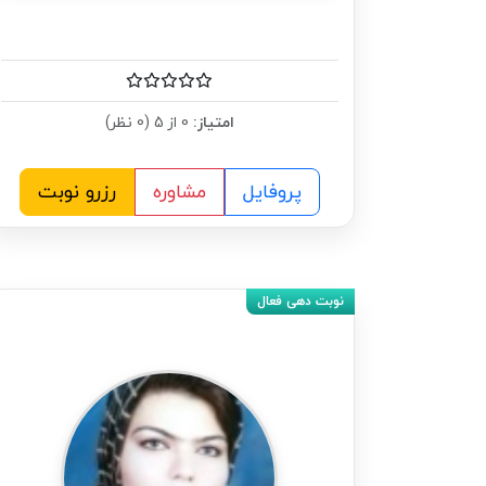
امتیاز:
0 از 5 (0 نظر)
پروفایل
مشاوره
رزرو نوبت