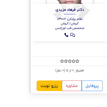
دکتر فرهاد مزیدی
نظام پزشکی: 113007
کرمان | کرمان
متخصص طب اورژانس
امتیاز:
0 از 5 (0 نظر)
پروفایل
مشاوره
رزرو نوبت