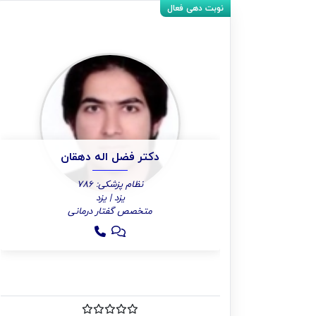
دکتر فضل اله دهقان
نظام پزشکی: 786
یزد | یزد
متخصص گفتار درمانی