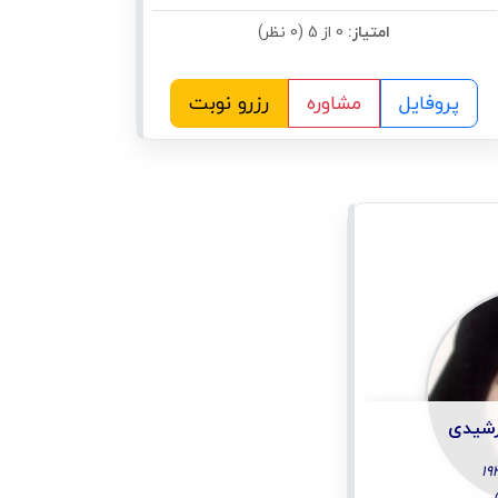
امتیاز:
0 از 5 (0 نظر)
پروفایل
مشاوره
رزرو نوبت
رشیدی