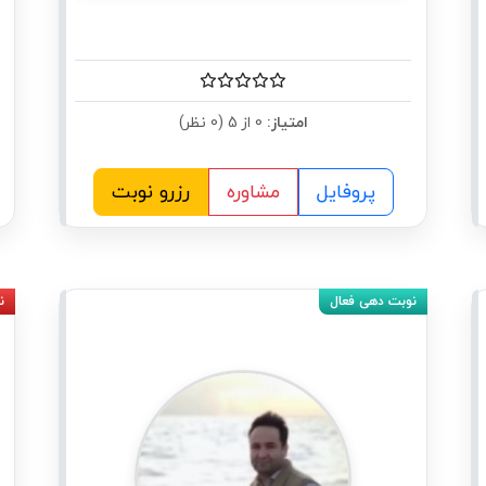
امتیاز:
0 از 5 (0 نظر)
پروفایل
مشاوره
رزرو نوبت