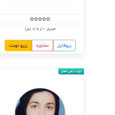
امتیاز:
0 از 5 (0 نظر)
پروفایل
مشاوره
رزرو نوبت