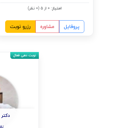
امتیاز:
0 از 5 (0 نظر)
پروفایل
مشاوره
رزرو نوبت
دکتر 
نظا