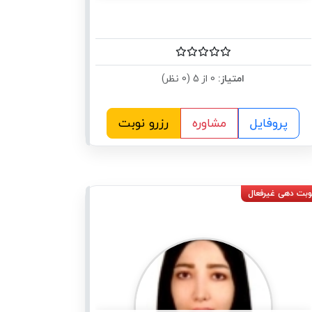
امتیاز:
0 از 5 (0 نظر)
پروفایل
مشاوره
رزرو نوبت