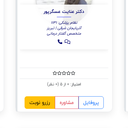
دکتر عنایت عسگرپور
نظام پزشکی: 1131
آذربایجان شرقی | تبریز
متخصص گفتار درمانی
امتیاز:
0 از 5 (0 نظر)
پروفایل
مشاوره
رزرو نوبت