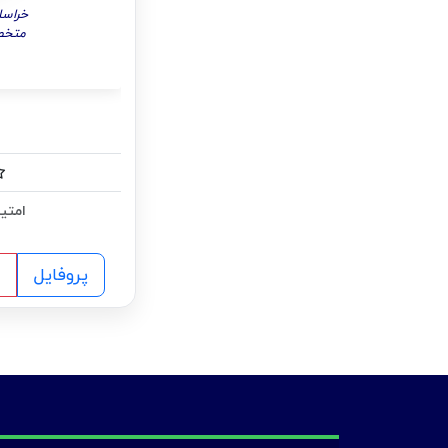
خراسا
متخص
امتیا
پروفایل