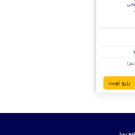
انی
رزرو نوبت
مه پدرا