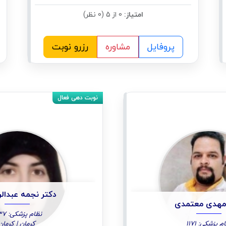
امتیاز:
0 از 5 (0 نظر)
پروفایل
مشاوره
رزرو نوبت
دکتر نجمه عبدال
مهدی معتمدی
نظام پزشکی: 1937
م پزشکی: 1171
کرمان | کرمان