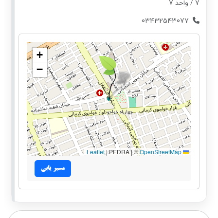
7 / واحد 7
03432543077
+
−
|
PEDRA | ©
OpenStreetMap
Leaflet
مسیر یابی