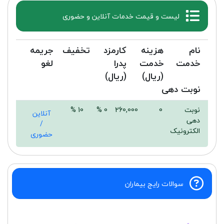
لیست و قیمت خدمات آنلاین و حضوری
نام
هزینه
کارمزد
تخفیف
جریمه
خدمت
خدمت
پدرا
لغو
(ریال)
(ریال)
نوبت دهی
نوبت
0
260,000
0 %
10 %
آنلاین
دهی
/
الکترونیک
حضوری
سوالات رایج بیماران