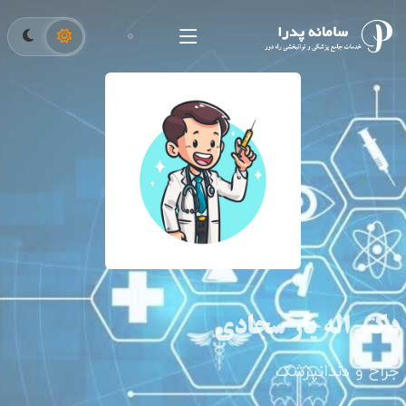
دکتر اله یار سجادی
جراح و دندانپزشک