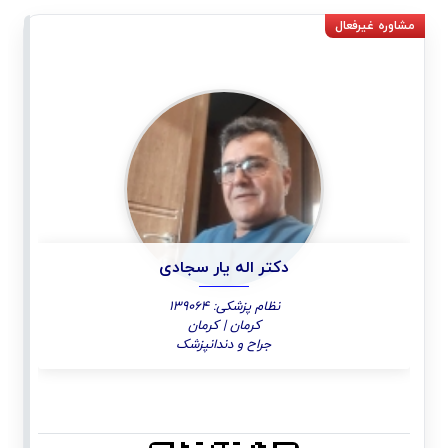
دکتر اله یار سجادی
نظام پزشکی: 139064
کرمان | کرمان
جراح و دندانپزشک