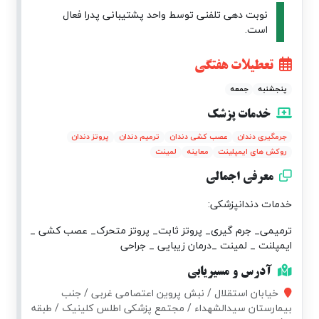
نوبت دهی تلفنی توسط واحد پشتیبانی پدرا فعال
است.
تعطیلات هفتگی
پنجشنبه
جمعه
خدمات پزشک
جرمگیری دندان
عصب کشی دندان
ترمیم دندان
پروتز دندان
روکش های ایمپلینت
معاینه
لمینت
معرفی اجمالی
خدمات دندانپزشکی:
ترمیمی_ جرم گیری_ پروتز ثابت_ پروتز متحرک_ عصب کشی _
ایمپلنت _ لمینت _درمان زیبایی _ جراحی
آدرس و مسیریابی
خیابان استقلال / نبش پروین اعتصامی غربی / جنب
بیمارستان سیدالشهداء / مجتمع پزشکی اطلس کلینیک / طبقه