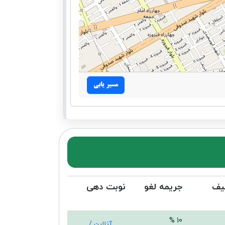
مسیر یابی
یف
جریمه لغو
نوبت دهی
10 %
آنلاین /