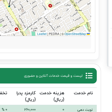
|
PEDRA | ©
OpenStreetMap
Leaflet
لیست و قیمت خدمات آنلاین و حضوری
نام خدمت
هزینه خدمت
کارمزد پدرا
تخف
(ریال)
(ریال)
نوبت دهی
0
260,000
0 %