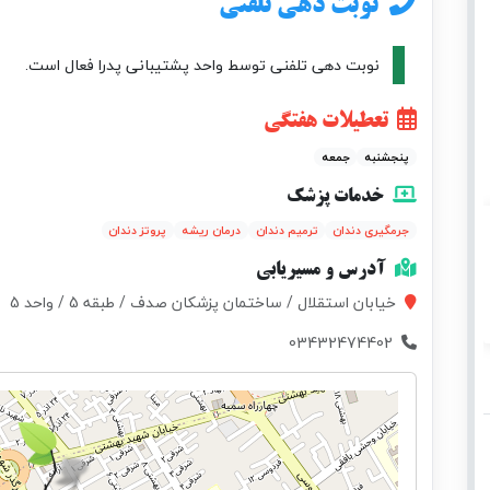
نوبت دهی تلفنی
نوبت دهی تلفنی توسط واحد پشتیبانی پدرا فعال است.
تعطیلات هفتگی
پنجشنبه
جمعه
خدمات پزشک
جرمگیری دندان
ترمیم دندان
درمان ریشه
پروتز دندان
آدرس و مسیریابی
خیابان استقلال / ساختمان پزشکان صدف / طبقه 5 / واحد 5
03432474402