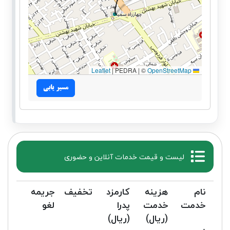
|
PEDRA | ©
OpenStreetMap
Leaflet
مسیر یابی
لیست و قیمت خدمات آنلاین و حضوری
نام
هزینه
کارمزد
تخفیف
جریمه
خدمت
خدمت
پدرا
لغو
(ریال)
(ریال)