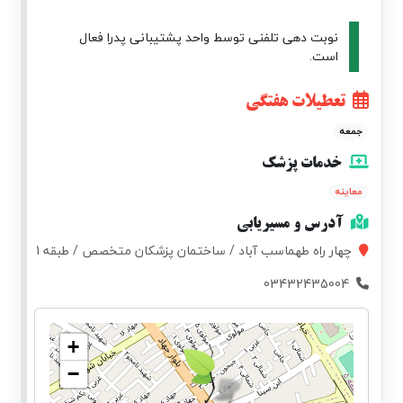
نوبت دهی تلفنی توسط واحد پشتیبانی پدرا فعال
است.
تعطیلات هفتگی
جمعه
خدمات پزشک
معاینه
آدرس و مسیریابی
چهار راه طهماسب آباد / ساختمان پزشکان متخصص / طبقه 1
03432435004
+
−