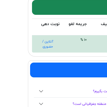
یف
جریمه لغو
نوبت دهی
10 %
آنلاین /
حضوری
بت بگیرم؟
منطقه جغرافیائی است؟