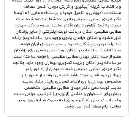
مهدی عطایی عظیمی، روی دکمه "درمان از راه دور" کلیک نموده
و با انتخاب گزینه "پیگیری و گزارش درمان" ضمن مطالعه
مستندات آموزشی و تکمیل فرمها و پرسشنامه هایی که توسط
دکتر مهدی عطایی عظیمی به پرونده شما ضمیمه شده است
نسبت به ثبت گزارش درمان اقدام نمایید. علاوه بر دکتر مهدی
عطایی عظیمی، امکان دریافت نوبت اینترنتی از سایر پزشکان
شهر مشهد و استان خراسان رضوی وجود دارد. سامانه پدرا ارتباط
شما را با بهترین پزشکان مشهد و سایر شهرهای ایران فراهم
ساخته است. سامانه پدرا امکان نوبت دهی تلفنی برای پزشکان
عضو از جمله دکتر مهدی عطایی عظیمی، را فراهم ساخته است.
در سامانه پدرا امکان ویزیت تصویری بیماران وجود دارد. چنانچه
دکتر مهدی عطایی عظیمی خدمات درمان از راه دور را در
پروفایل خود فعال نموده باشد شما می توانید از طریق پانل
مخصوص بیماران با وی ارتباط تصویری پایدار برقرار نمایید.
سایت نوبت دهی دکتر مهدی عطایی عظیمی، متخصص
بیماریهای استخوان و مفاصل (ارتوپدی) فلوشیپ جراحی دست
و اعصاب محیطی (میکروسرجری) به صورت شبانه روزی و در
تمامی ایام هفته فعال می باشد.