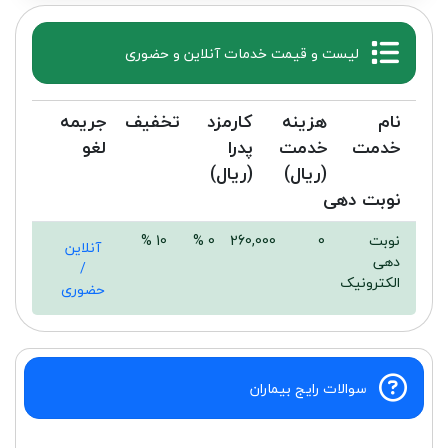
لیست و قیمت خدمات آنلاین و حضوری
نام
هزینه
کارمزد
تخفیف
جریمه
خدمت
خدمت
پدرا
لغو
(ریال)
(ریال)
نوبت دهی
نوبت
0
260,000
0 %
10 %
آنلاین
دهی
/
الکترونیک
حضوری
سوالات رایج بیماران