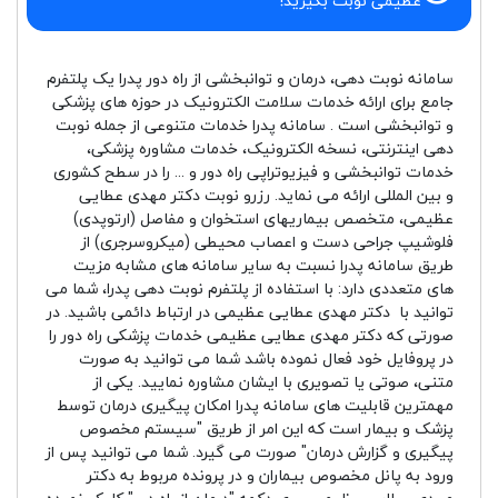
عظیمی نوبت بگیرید!
سامانه نوبت دهی، درمان و توانبخشی از راه دور پدرا یک پلتفرم
جامع برای ارائه خدمات سلامت الکترونیک در حوزه های پزشکی
و توانبخشی است . سامانه پدرا خدمات متنوعی از جمله نوبت
دهی اینترنتی، نسخه الکترونیک، خدمات مشاوره پزشکی،
خدمات توانبخشی و فیزیوتراپی راه دور و ... را در سطح کشوری
و بین المللی ارائه می نماید. رزرو نوبت دکتر مهدی عطایی
عظیمی، متخصص بیماریهای استخوان و مفاصل (ارتوپدی)
فلوشیپ جراحی دست و اعصاب محیطی (میکروسرجری) از
طریق سامانه پدرا نسبت به سایر سامانه های مشابه مزیت
های متعددی دارد: با استفاده از پلتفرم نوبت دهی پدرا، شما می
توانید با دکتر مهدی عطایی عظیمی در ارتباط دائمی باشید. در
صورتی که دکتر مهدی عطایی عظیمی خدمات پزشکی راه دور را
در پروفایل خود فعال نموده باشد شما می توانید به صورت
متنی، صوتی یا تصویری با ایشان مشاوره نمایید. یکی از
مهمترین قابلیت های سامانه پدرا امکان پیگیری درمان توسط
پزشک و بیمار است که این امر از طریق "سیستم مخصوص
پیگیری و گزارش درمان" صورت می گیرد. شما می توانید پس از
ورود به پانل مخصوص بیماران و در پرونده مربوط به دکتر