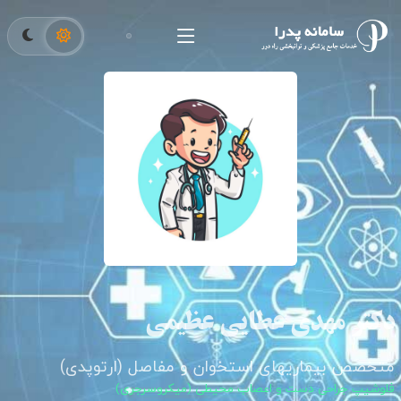
دکتر مهدی عطایی عظیمی
متخصص بیماریهای استخوان و مفاصل (ارتوپدی)
فلوشیپ جراحی دست و اعصاب محیطی (میکروسرجری)