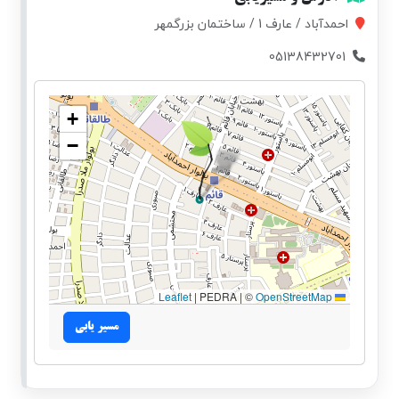
احمدآباد / عارف 1 / ساختمان بزرگمهر
05138432701
+
−
|
PEDRA | ©
OpenStreetMap
Leaflet
مسیر یابی