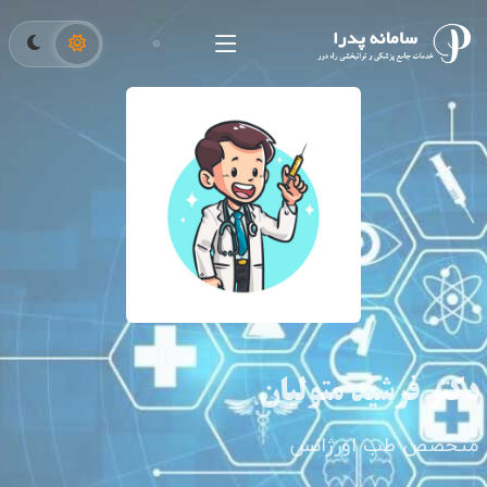
دکتر فرشید متولیان
متخصص طب اورژانس