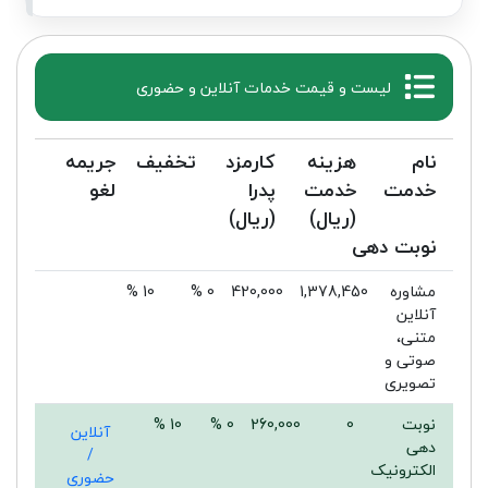
لیست و قیمت خدمات آنلاین و حضوری
نام
هزینه
کارمزد
تخفیف
جریمه
خدمت
خدمت
پدرا
لغو
(ریال)
(ریال)
نوبت دهی
مشاوره
1,378,450
420,000
0 %
10 %
آنلاین
متنی،
صوتی و
تصویری
نوبت
0
260,000
0 %
10 %
آنلاین
دهی
/
الکترونیک
حضوری