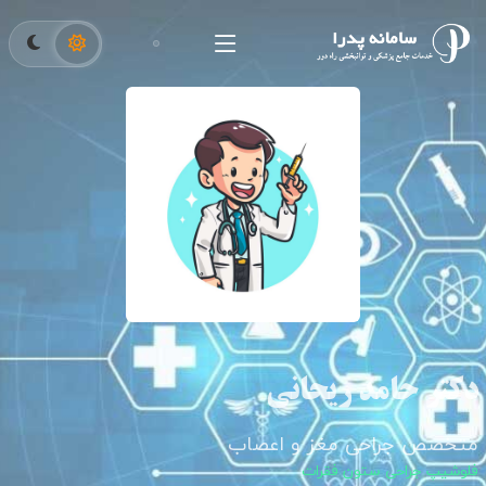
دکتر حامد ریحانی
متخصص جراحی مغز و اعصاب
فلوشیپ جراحی ستون فقرات