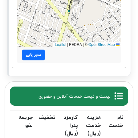
|
PEDRA | ©
OpenStreetMap
Leaflet
مسیر یابی
لیست و قیمت خدمات آنلاین و حضوری
نام
هزینه
کارمزد
تخفیف
جریمه
خدمت
خدمت
پدرا
لغو
(ریال)
(ریال)