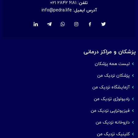
تلفن:
021 2842 6181
آدرس ایمیل:
info@pedra.life
پزشکان و مراکز درمانی
لیست همه پزشکان
پزشکان نزدیک من
آزمایشگاه نزدیک من
رادیولوژی نزدیک من
فیزیوتراپی نزدیک من
داروخانه نزدیک من
کلینیک نزدیک من