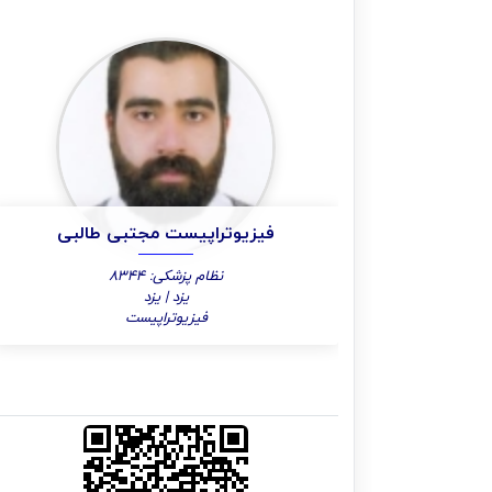
فیزیوتراپیست مجتبی طالبی
نظام پزشکی: 8344
یزد | یزد
فیزیوتراپیست