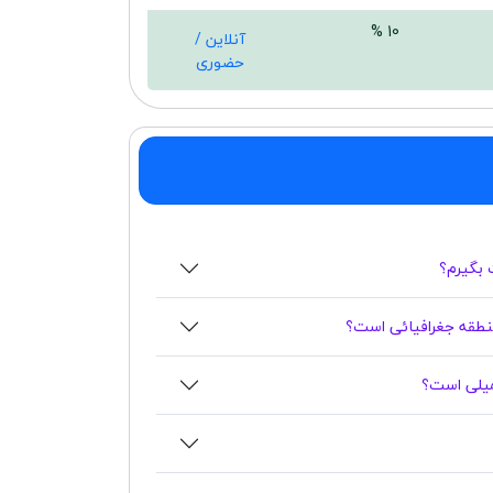
10 %
آنلاین /
حضوری
 بگیرم؟
نطقه جغرافیائی است؟
کمیلی است؟