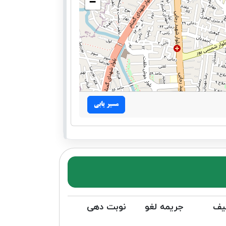
−
مسیر یابی
یف
جریمه لغو
نوبت دهی