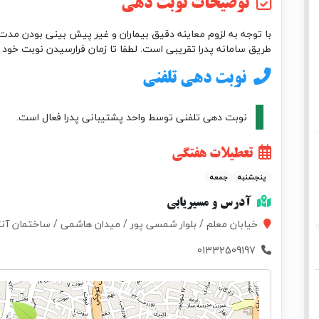
توضیحات نوبت دهی
با توجه به لزوم معاینه دقیق بیماران و غیر پیش بینی بودن مدت 
طریق سامانه پدرا تقریبی است. لطفا تا زمان فرارسیدن نوبت خود 
نوبت دهی تلفنی
نوبت دهی تلفنی توسط واحد پشتیبانی پدرا فعال است.
تعطیلات هفتگی
پنجشنبه
جمعه
آدرس و مسیریابی
خیابان معلم / بلوار شمسی پور / میدان هاشمی / ساختمان آنتیک 1 / طبقه 2 / کاردرمانی و گفتاردرم
01332509197