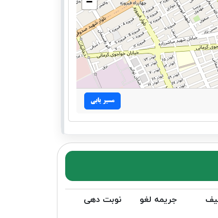
−
مسیر یابی
یف
جریمه لغو
نوبت دهی