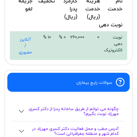
نام
هزینه
کارمزد
تخفیف
جریمه
خدمت
خدمت
پدرا
لغو
(ریال)
(ریال)
نوبت دهی
نوبت
0
260,000
0 %
10 %
آنلاین
دهی
/
الکترونیک
حضوری
سوالات رایج بیماران
چگونه می توانم از طریق سامانه پدرا از دکتر کسری
مهرزاد نوبت بگیرم؟
آدرس مطب و محل فعالیت دکتر کسری مهرزاد در
کدام شهر و منطقه جغرافیائی است؟