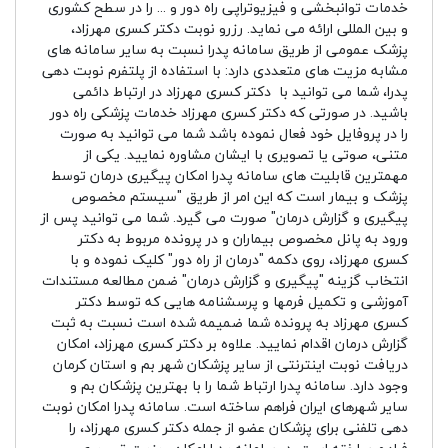
خدمات توانبخشی و فیزیوتراپی راه دور و ... را در سطح کشوری
و بین المللی ارائه می نماید. رزرو نوبت دکتر کسری مهرزاد،
پزشک عمومی از طریق سامانه پدرا نسبت به سایر سامانه های
مشابه مزیت های متعددی دارد: با استفاده از پلتفرم نوبت دهی
پدرا، شما می توانید با دکتر کسری مهرزاد در ارتباط دائمی
باشید. در صورتی که دکتر کسری مهرزاد خدمات پزشکی راه دور
را در پروفایل خود فعال نموده باشد شما می توانید به صورت
متنی، صوتی یا تصویری با ایشان مشاوره نمایید. یکی از
مهمترین قابلیت های سامانه پدرا امکان پیگیری درمان توسط
پزشک و بیمار است که این امر از طریق "سیستم مخصوص
پیگیری و گزارش درمان" صورت می گیرد. شما می توانید پس از
ورود به پانل مخصوص بیماران و در پرونده مربوط به دکتر
کسری مهرزاد، روی دکمه "درمان از راه دور" کلیک نموده و با
انتخاب گزینه "پیگیری و گزارش درمان" ضمن مطالعه مستندات
آموزشی و تکمیل فرمها و پرسشنامه هایی که توسط دکتر
کسری مهرزاد به پرونده شما ضمیمه شده است نسبت به ثبت
گزارش درمان اقدام نمایید. علاوه بر دکتر کسری مهرزاد، امکان
دریافت نوبت اینترنتی از سایر پزشکان شهر بم و استان کرمان
وجود دارد. سامانه پدرا ارتباط شما را با بهترین پزشکان بم و
سایر شهرهای ایران فراهم ساخته است. سامانه پدرا امکان نوبت
دهی تلفنی برای پزشکان عضو از جمله دکتر کسری مهرزاد، را