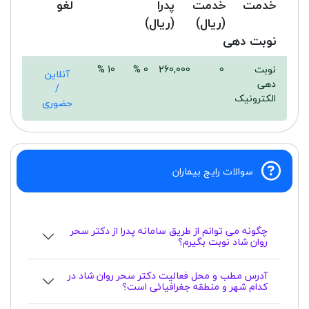
خدمت
خدمت
پدرا
لغو
(ریال)
(ریال)
نوبت دهی
نوبت
0
260,000
0 %
10 %
آنلاین
دهی
/
الکترونیک
حضوری
سوالات رایج بیماران
چگونه می توانم از طریق سامانه پدرا از دکتر سحر
روان شاد نوبت بگیرم؟
آدرس مطب و محل فعالیت دکتر سحر روان شاد در
کدام شهر و منطقه جغرافیائی است؟