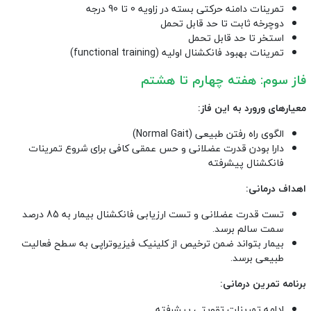
تمرینات دامنه حرکتی بسته در زاویه 0 تا 90 درجه
دوچرخه ثابت تا حد قابل تحمل
استخر تا حد قابل تحمل
تمرینات بهبود فانکشنال اولیه (functional training)
فاز سوم: هفته چهارم تا هشتم
معیارهای ورورد به این فاز:
الگوی راه رفتن طبیعی (Normal Gait)
دارا بودن قدرت عضلانی و حس عمقی کافی برای شروع تمرینات
فانکشنال پیشرفته
اهداف درمانی:
تست قدرت عضلانی و تست ارزیابی فانکشنال بیمار به 85 درصد
سمت سالم برسد.
بیمار بتواند ضمن ترخیص از کلینیک فیزیوتراپی به سطح فعالیت
طبیعی برسد.
برنامه تمرین درمانی:
ادامه تمرینات تقویتی پیشرفته