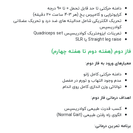
دامنه حرکتی تا حد قابل تحمل 0 تا 90 درجه
کرایوتراپی و کامپرس یخ (هر 3-4 ساعت 20 دقیقه)
تحریک الکتریکی شامل مدالیته های ضد درد و تحریک عضلانی
کوادریسپس
تمرینات ایزومتریک کوادریسپس Quadriceps set
Straight leg raise یا SLR
فاز دوم (هفته دوم تا هفته چهارم)
معیارهای ورود به فاز دوم:
دامنه حرکتی کامل زانو
عدم وجود التهاب و تورم در مفصل
توانائی وزن اندازی کامل روی اندام
اهداف درمانی فاز دوم:
کسب قدرت طبیعی کوادریسپس
الگوی راه رفتن طبیعی (Normal Gait)
برنامه تمرین درمانی: