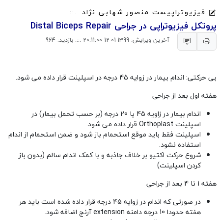
فیزیوتراپیست منصور شهابی نژاد
پروتکل فیزیوتراپی در جراحی Distal Biceps Repair
آخرین ویرایش: 1399-01-12 20:11:00 .::. بازدید: 964
بی حرکتی: اندام بیمار در زوایه 45 درجه در اسپلینت قرار داده می شود.
هفته اول بعد از جراحی
اندام بیمار در زاویه 45 یا 20 درجه (بر حسب تحمل بیمار) در
اسپلینت Orthoplast قرار داده می شود.
اسپلینت فقط باید موقع استحمام باز شود و ضمن استحمام از اندام
استفاده نشود.
شروع حرکت اکتیو بر خلاف جاذبه و با کمک اندام سالم (بدون باز
کردن اسپلینت)
هفته 1 تا 4 بعد از جراحی
در صورتی که اندام در زوایه 45 درجه قرار داده شده است باید هر
هفته حدودا 10 درجه دامنه extension آرنج اضافه شود.